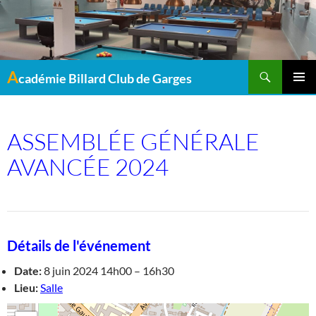
Recherche
A
cadémie Billard Club de Garges
MENU
PRINCI
ASSEMBLÉE GÉNÉRALE
AVANCÉE 2024
Détails de l'événement
Date:
8 juin 2024 14h00
–
16h30
Lieu:
Salle