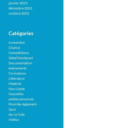
janvier 2023
décembre 2022
octobre 2022
Catégories
à revendre
Chance
Compétitions
Détail blackpool
Documentation
événements
Formations
Littérature
Matériel
Non classé
Nouvelles
petites annonces
Point de règlement
Quiz
Sur la Toile
Vidéos