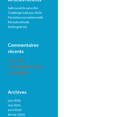
Salle ouverte sans clim.
Challenge Galli juin 2026
Fermeture exceptionnelle
Période estivale
Parking fermé
Commentaires
récents
AUCUN
COMMENTAIRE À
AFFICHER.
Archives
juin 2026
mai 2026
avril 2026
février 2026