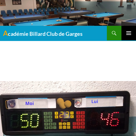
Recherche
A
cadémie Billard Club de Garges
MENU
PRINCI
Archives de catégorie : Non classé