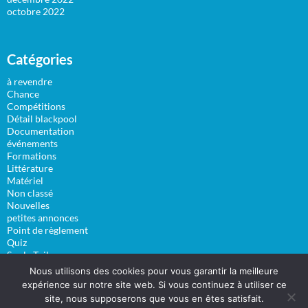
octobre 2022
Catégories
à revendre
Chance
Compétitions
Détail blackpool
Documentation
événements
Formations
Littérature
Matériel
Non classé
Nouvelles
petites annonces
Point de règlement
Quiz
Sur la Toile
Vidéos
Nous utilisons des cookies pour vous garantir la meilleure
expérience sur notre site web. Si vous continuez à utiliser ce
site, nous supposerons que vous en êtes satisfait.