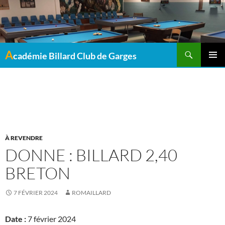
Recherche
A
cadémie Billard Club de Garges
MENU
PRINCI
Archives mensuelles : février 2024
À REVENDRE
DONNE : BILLARD 2,40
BRETON
7 FÉVRIER 2024
ROMAILLARD
Date :
7 février 2024