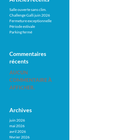
Salle ouverte sans clim.
Challenge Galli juin 2026
Fermeture exceptionnelle
Période estivale
Parking fermé
Commentaires
récents
AUCUN
COMMENTAIRE À
AFFICHER.
Archives
juin 2026
mai 2026
avril 2026
février 2026