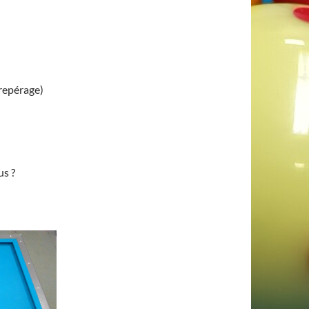
 repérage)
us ?