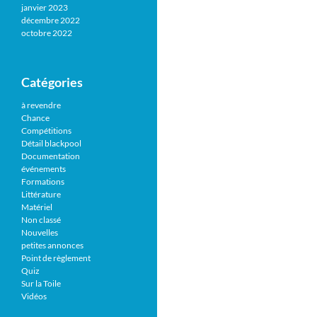
janvier 2023
décembre 2022
octobre 2022
Catégories
à revendre
Chance
Compétitions
Détail blackpool
Documentation
événements
Formations
Littérature
Matériel
Non classé
Nouvelles
petites annonces
Point de règlement
Quiz
Sur la Toile
Vidéos