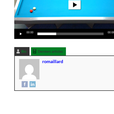
00:00
00:0
Bio
Derniers articles
romaillard