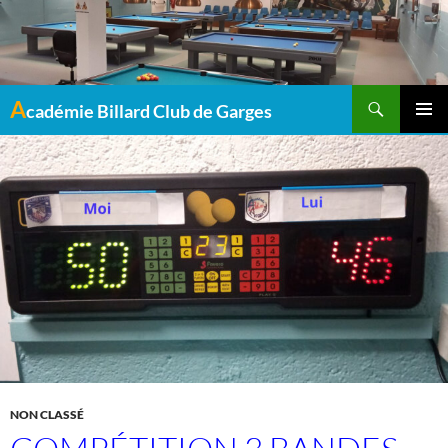
Recherche
A
cadémie Billard Club de Garges
MENU
PRINCI
NON CLASSÉ