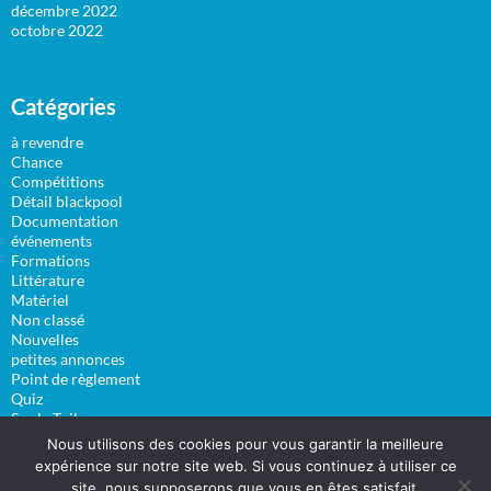
décembre 2022
octobre 2022
Catégories
à revendre
Chance
Compétitions
Détail blackpool
Documentation
événements
Formations
Littérature
Matériel
Non classé
Nouvelles
petites annonces
Point de règlement
Quiz
Sur la Toile
Vidéos
Nous utilisons des cookies pour vous garantir la meilleure
expérience sur notre site web. Si vous continuez à utiliser ce
site, nous supposerons que vous en êtes satisfait.