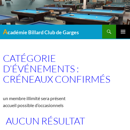
Recherche
A
cadémie Billard Club de Garges
MENU
PRINCI
CATÉGORIE
D’ÉVÉNEMENTS :
CRÉNEAUX CONFIRMÉS
un membre illimité sera présent
accueil possible d’occasionnels
AUCUN RÉSULTAT