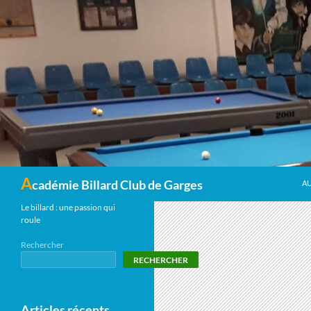
Recherche
A
cadémie Billard Club de Garges
A
Le billard : une passion qui
roule
Rechercher
RECHERCHER
Articles récents