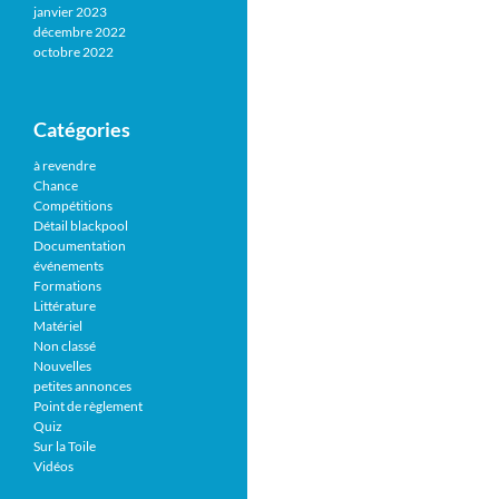
janvier 2023
décembre 2022
octobre 2022
Catégories
à revendre
Chance
Compétitions
Détail blackpool
Documentation
événements
Formations
Littérature
Matériel
Non classé
Nouvelles
petites annonces
Point de règlement
Quiz
Sur la Toile
Vidéos