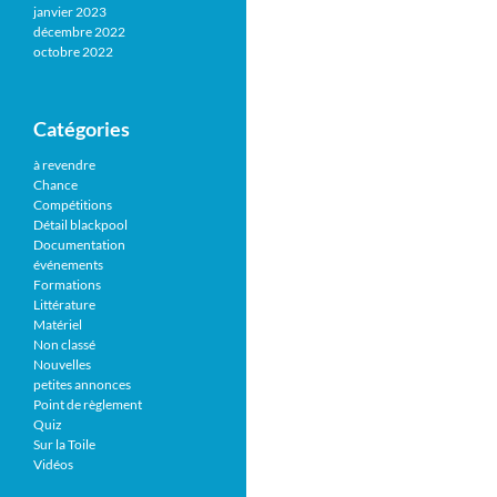
janvier 2023
décembre 2022
octobre 2022
Catégories
à revendre
Chance
Compétitions
Détail blackpool
Documentation
événements
Formations
Littérature
Matériel
Non classé
Nouvelles
petites annonces
Point de règlement
Quiz
Sur la Toile
Vidéos