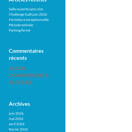
Salle ouverte sans clim.
Challenge Galli juin 2026
Fermeture exceptionnelle
Période estivale
Parking fermé
Commentaires
récents
AUCUN
COMMENTAIRE À
AFFICHER.
Archives
juin 2026
mai 2026
avril 2026
février 2026