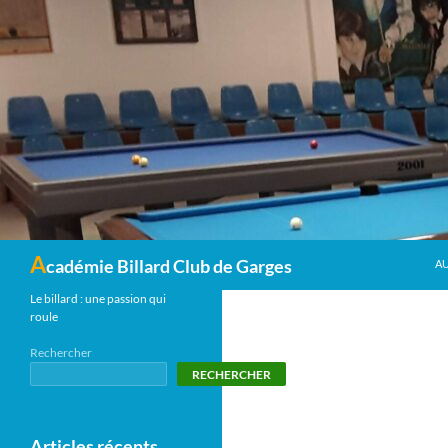
Recherche
A
cadémie Billard Club de Garges
A
Le billard : une passion qui
roule
Rechercher
RECHERCHER
Articles récents