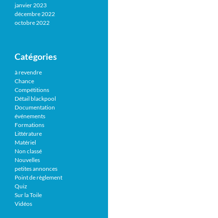
janvier 2023
décembre 2022
octobre 2022
Catégories
à revendre
Chance
Compétitions
Détail blackpool
Documentation
événements
Formations
Littérature
Matériel
Non classé
Nouvelles
petites annonces
Point de règlement
Quiz
Sur la Toile
Vidéos