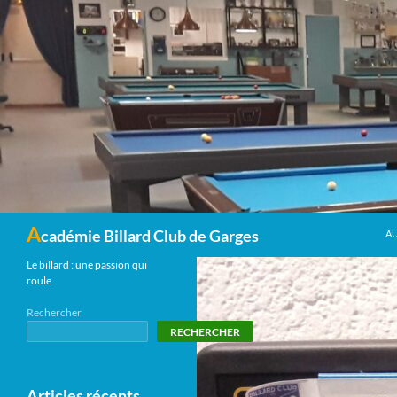
Recherche
A
cadémie Billard Club de Garges
A
Le billard : une passion qui
roule
Rechercher
RECHERCHER
Articles récents