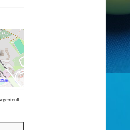
etMap
Argenteuil.