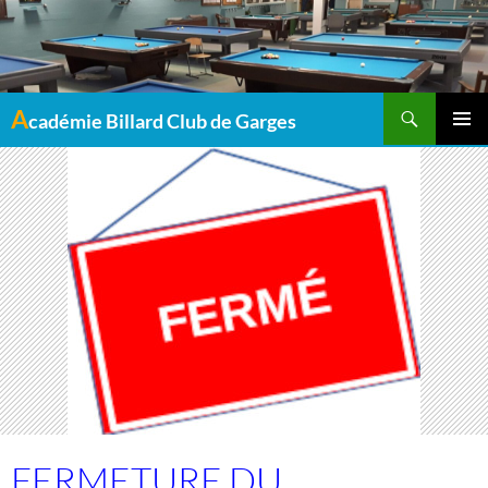
Recherche
A
cadémie Billard Club de Garges
MENU
PRINCI
FERMETURE DU