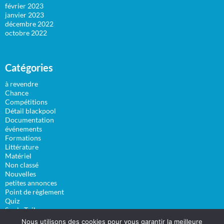
février 2023
janvier 2023
décembre 2022
octobre 2022
Catégories
à revendre
Chance
Compétitions
Détail blackpool
Documentation
événements
Formations
Littérature
Matériel
Non classé
Nouvelles
petites annonces
Point de règlement
Quiz
Sur la Toile
Vidéos
Nous utilisons des cookies pour vous garantir la meilleure