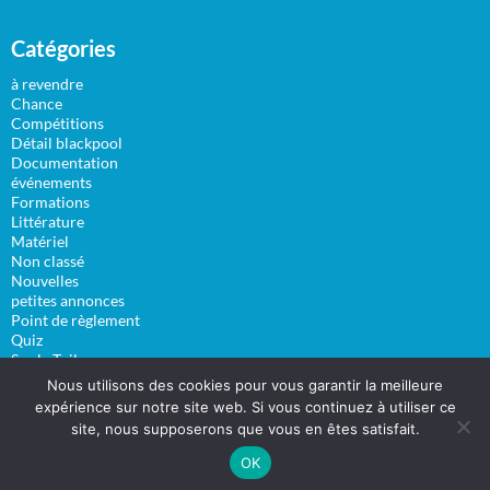
Catégories
à revendre
Chance
Compétitions
Détail blackpool
Documentation
événements
Formations
Littérature
Matériel
Non classé
Nouvelles
petites annonces
Point de règlement
Quiz
Sur la Toile
Vidéos
Nous utilisons des cookies pour vous garantir la meilleure
expérience sur notre site web. Si vous continuez à utiliser ce
site, nous supposerons que vous en êtes satisfait.
OK
Surfsystem.fr