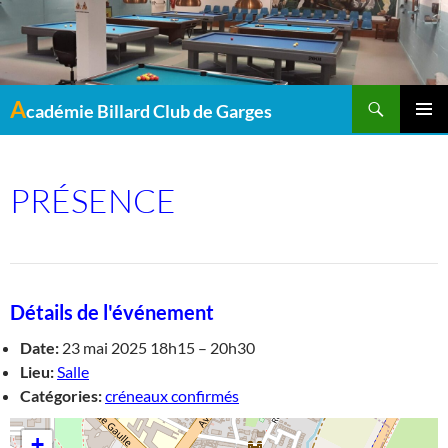
Recherche
A
cadémie Billard Club de Garges
MENU
PRINCI
PRÉSENCE
Détails de l'événement
Date:
23 mai 2025 18h15
–
20h30
Lieu:
Salle
Catégories:
créneaux confirmés
+