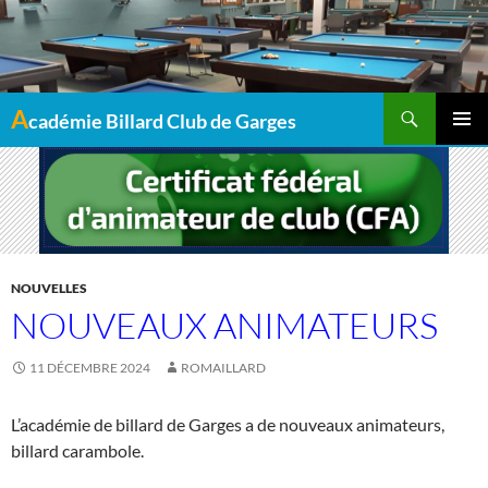
Recherche
A
cadémie Billard Club de Garges
MENU
PRINCI
NOUVELLES
NOUVEAUX ANIMATEURS
11 DÉCEMBRE 2024
ROMAILLARD
L’académie de billard de Garges a de nouveaux animateurs,
billard carambole.