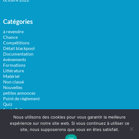
Catégories
à revendre
Chance
Compétitions
Détail blackpool
Documentation
événements
Formations
Littérature
Matériel
Non classé
Nouvelles
petites annonces
Point de règlement
Quiz
Sur la Toile
Vidéos
Nous utilisons des cookies pour vous garantir la meilleure
expérience sur notre site web. Si vous continuez à utiliser ce
site, nous supposerons que vous en êtes satisfait.
OK