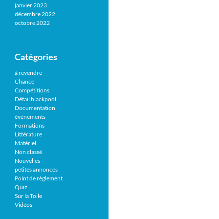
janvier 2023
décembre 2022
octobre 2022
Catégories
à revendre
Chance
Compétitions
Détail blackpool
Documentation
événements
Formations
Littérature
Matériel
Non classé
Nouvelles
petites annonces
Point de règlement
Quiz
Sur la Toile
Vidéos