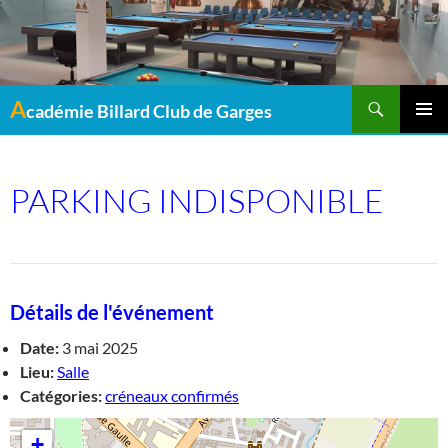
Recherche
A
cadémie Billard Club de Garges
MENU
PRINCI
PARKING INDISPONIBLE
Détails de l'événement
Date:
3 mai 2025
Lieu:
Salle
Catégories:
créneaux confirmés
+