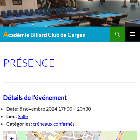
Recherche
A
cadémie Billard Club de Garges
MENU
PRINCI
PRÉSENCE
Détails de l'événement
Date:
8 novembre 2024 17h00
–
20h30
Lieu:
Salle
Catégories:
créneaux confirmés
+