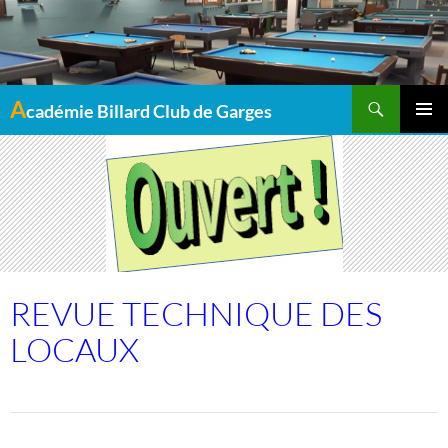
Recherche
A
cadémie Billard Club de Garges
MENU
PRINCI
REVUE TECHNIQUE DES
LOCAUX