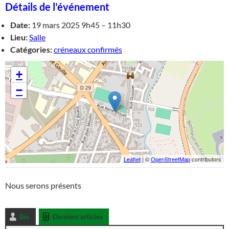
Détails de l'événement
Date:
19 mars 2025 9h45
–
11h30
Lieu:
Salle
Catégories:
créneaux confirmés
+
−
Leaflet
| ©
OpenStreetMap
contributors
Nous serons présents
Bio
Derniers articles