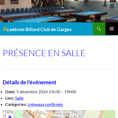
Recherche
A
cadémie Billard Club de Garges
MENU
PRINCI
PRÉSENCE EN SALLE
Détails de l'événement
Date:
5 décembre 2024 15h30
–
19h00
Lieu:
Salle
Catégories:
créneaux confirmés
+