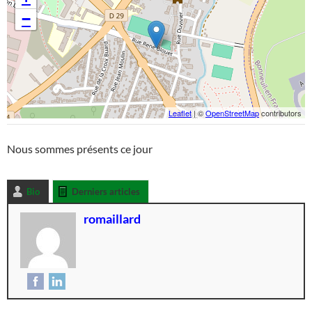
−
Leaflet
| ©
OpenStreetMap
contributors
Nous sommes présents ce jour
Bio
Derniers articles
romaillard