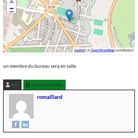
−
Leaflet
| ©
OpenStreetMap
contributors
un membre du bureau sera en salle
Bio
Derniers articles
romaillard