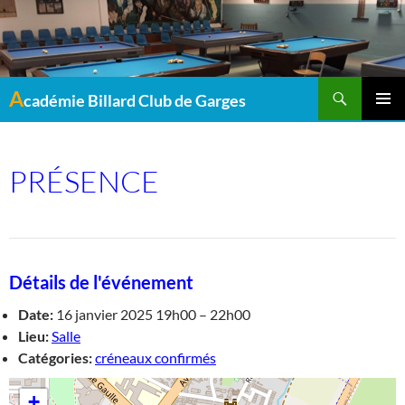
Recherche
A
cadémie Billard Club de Garges
MENU
PRINCI
PRÉSENCE
Détails de l'événement
Date:
16 janvier 2025 19h00
–
22h00
Lieu:
Salle
Catégories:
créneaux confirmés
+